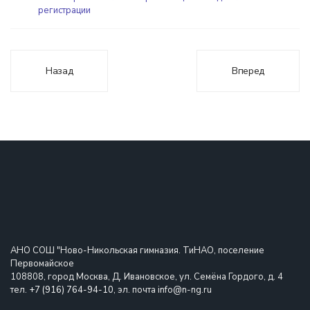
регистрации
Назад
Вперед
АНО СОШ "Ново-Никольская гимназия. ТиНАО, поселение
Первомайское
108808, город Москва, Д. Ивановское, ул. Семёна Гордого, д. 4
тел.
+7 (916) 764-94-10
, эл. почта info@n-ng.ru